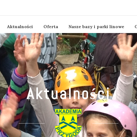
Aktualności
Oferta
Nasze bazy i parki linowe
G
Aktualności