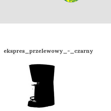
o
n
ekspres_przelewowy_-_czarny